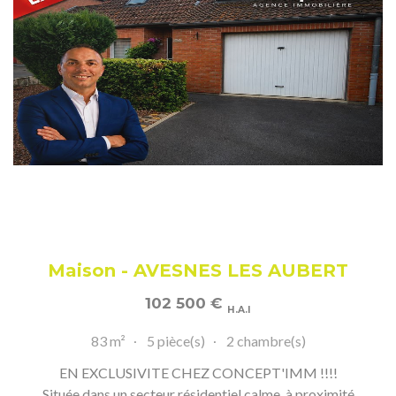
Maison - AVESNES LES AUBERT
102 500
€
H.A.I
83 m²
5 pièce(s)
2 chambre(s)
EN EXCLUSIVITE CHEZ CONCEPT'IMM !!!!
Située dans un secteur résidentiel calme, à proximité