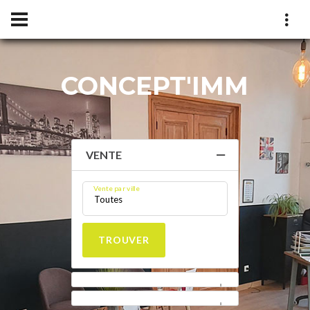
CONCEPT'IMM
ONC
VENTE
Vente par ville
Toutes
TROUVER