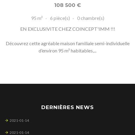
108 500
€
95 m²
6 pièce(s)
0 chambre(s)
EN EXCLUSIVITE CHEZ COINCEPT'IMM !!!
Découvrez cette agréable maison familiale semi-individuelle
d’environ 95 m² habitables,...
DERNIÈRES NEWS
2021-01-14
2021-01-14